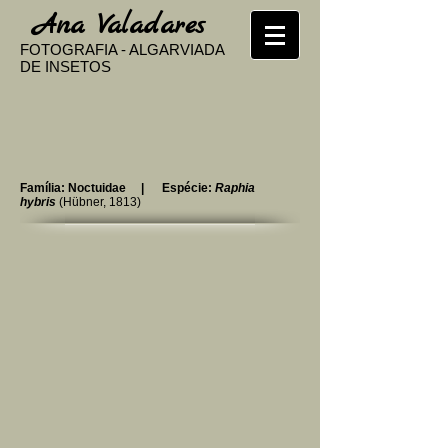
​
Ana Valadares
FOTOGRAFIA - ALGARVIADA
DE INSETOS
Família: Noctuidae | Espécie:
Raphia
hybris
(Hübner, 1813)