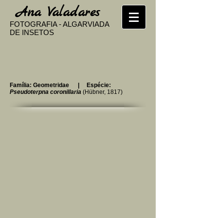
​
Ana Valadares
FOTOGRAFIA - ALGARVIADA
DE INSETOS
Família: Geometridae | Espécie:
Pseudoterpna coronillaria
(Hübner, 1817)