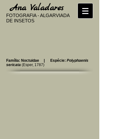
​
Ana Valadares
FOTOGRAFIA - ALGARVIADA
DE INSETOS
Família: Noctuidae | Espécie:
Polyphaenis
sericata
(Esper, 1787)