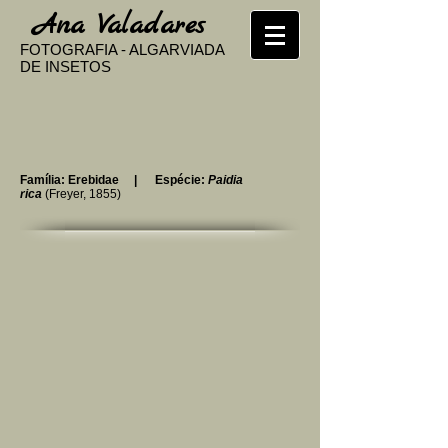
​
Ana Valadares
FOTOGRAFIA - ALGARVIADA
DE INSETOS
Família: Erebidae | Espécie:
Paidia
rica
(Freyer, 1855)