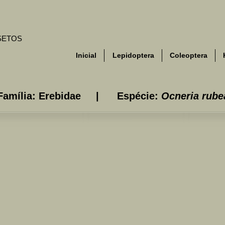
NSETOS
Inicial
Lepidoptera
Coleoptera
Família: Erebidae | Espécie:
Ocneria rube