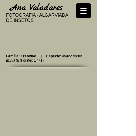
​
Ana Valadares
FOTOGRAFIA - ALGARVIADA
DE INSETOS
Família: Erebidae | Espécie:
Miltochrista
miniata
(Forster, 1771)