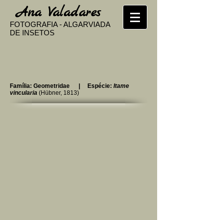
​
Ana Valadares
FOTOGRAFIA - ALGARVIADA
DE INSETOS
Família: Geometridae | Espécie:
Itame
vincularia
(Hübner, 1813)