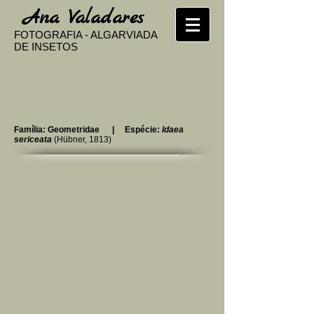
​
Ana Valadares
FOTOGRAFIA - ALGARVIADA
DE INSETOS
Família: Geometridae | Espécie:
Idaea
sericeata
(Hübner, 1813)