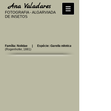
​
Ana Valadares
FOTOGRAFIA - ALGARVIADA
DE INSETOS
Família: Nolidae | Espécie:
Garella nilotica
(
Rogenhofer
, 1881)