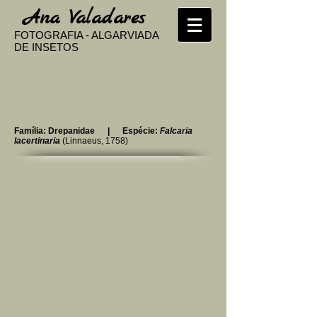
​
Ana Valadares
FOTOGRAFIA - ALGARVIADA
DE INSETOS
Família: Drepanidae | Espécie:
Falcaria
lacertinaria
(Linnaeus, 1758)