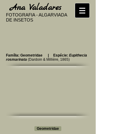
​
Ana Valadares
FOTOGRAFIA - ALGARVIADA
DE INSETOS
Família: Geometridae | Espécie:
Eupithecia
rosmarinata
(Dardoin &
Millière
, 1865)
Geometridae