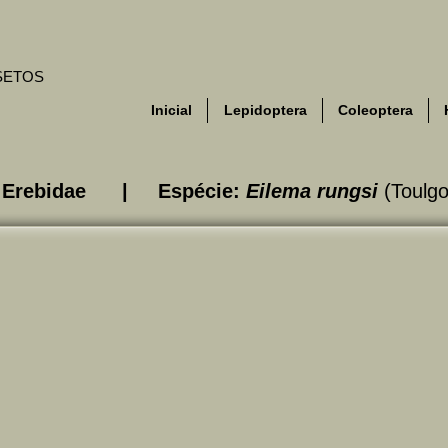
NSETOS
Inicial
Lepidoptera
Coleoptera
a: Erebidae | Espécie:
Eilema rungsi
(Toulgo