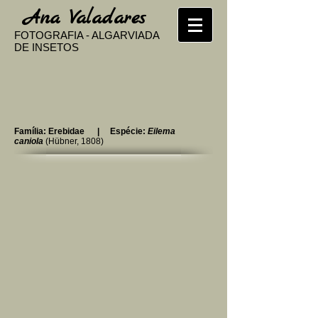
​
Ana Valadares
FOTOGRAFIA - ALGARVIADA
DE INSETOS
Família: Erebidae | Espécie:
Eilema
caniola
(
Hübner
, 1808)