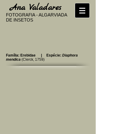
​
Ana Valadares
FOTOGRAFIA - ALGARVIADA
DE INSETOS
Família: Erebidae | Espécie:
Diaphora
mendica
(Clerck, 1759)