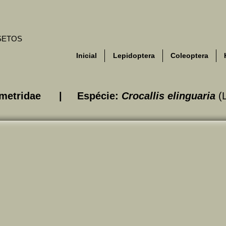
NSETOS
Inicial
Lepidoptera
Coleoptera
eometridae | Espécie:
Crocallis elinguaria
(