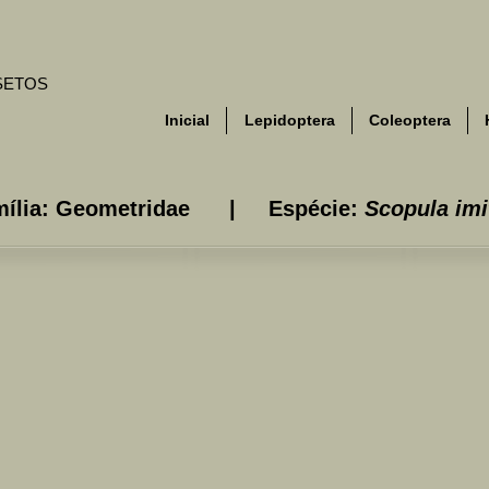
NSETOS
Inicial
Lepidoptera
Coleoptera
mília: Geometridae | Espécie:
Scopula imi