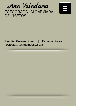
​
Ana Valadares
FOTOGRAFIA - ALGARVIADA
DE INSETOS
Família: Geometridae | Espécie:
Idaea
robiginata
(Staudinger, 1863)