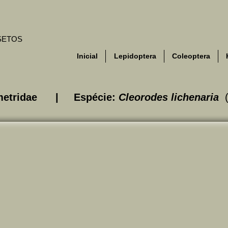
NSETOS
Inicial
Lepidoptera
Coleoptera
ometridae | Espécie:
Cleorodes lichenaria