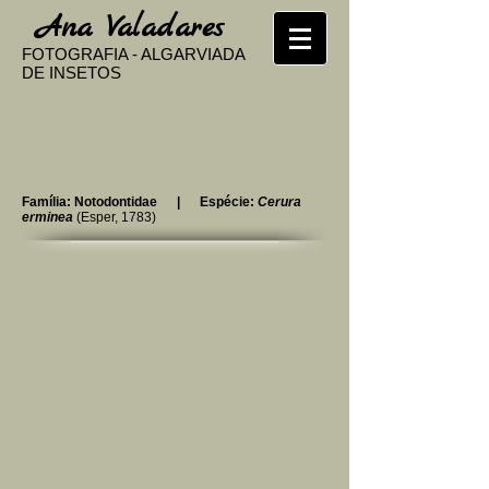
​
Ana Valadares
FOTOGRAFIA - ALGARVIADA
DE INSETOS
Família:
Notodontidae
| Espécie:
Cerura
erminea
(Esper, 1783)