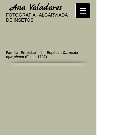
​
Ana Valadares
FOTOGRAFIA - ALGARVIADA
DE INSETOS
Família: Erebidae | Espécie:
Catocala
nymphaea
(Esper, 1787)