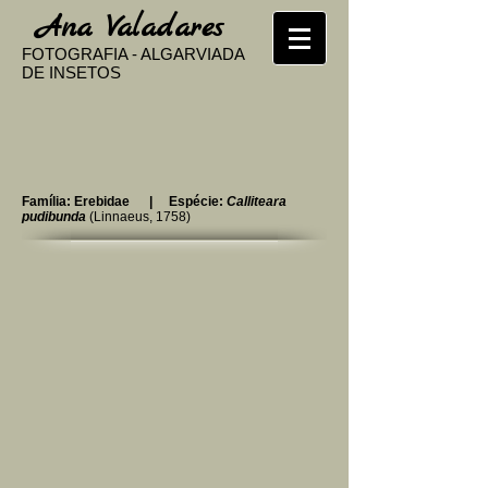
​
Ana Valadares
FOTOGRAFIA - ALGARVIADA
DE INSETOS
Família: Erebidae | Espécie:
Calliteara
pudibunda
(Linnaeus, 1758)