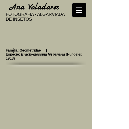
​
Ana Valadares
FOTOGRAFIA - ALGARVIADA
DE INSETOS
Família: Geometridae |
Espécie:
Brachyglossina hispanaria
(Püngeler,
1913)