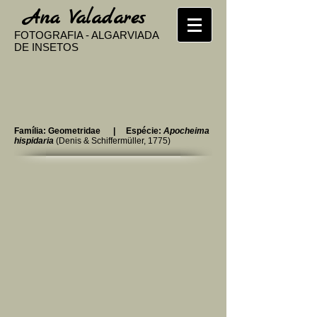
​
Ana Valadares
FOTOGRAFIA - ALGARVIADA
DE INSETOS
Família: Geometridae | Espécie:
Apocheima
hispidaria​
(Denis & Schiffermüller, 1775)