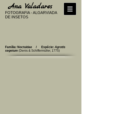
​
Ana Valadares
FOTOGRAFIA - ALGARVIADA
DE INSETOS
Família: Noctuidae / Espécie:
Agrotis
segetum
(Denis & Schiffermüller, 1775)